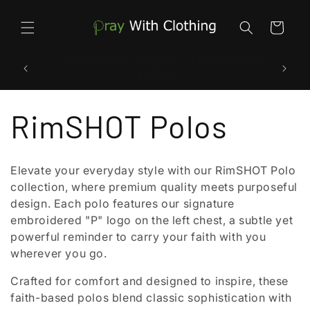
et
passer
au
Panier
contenu
« Créations musicales conçues en
« Là o
pensant à la prière »
C
RimSHOT Polos
o
Elevate your everyday style with our RimSHOT Polo
collection, where premium quality meets purposeful
l
design. Each polo features our signature
embroidered "P" logo on the left chest, a subtle yet
l
powerful reminder to carry your faith with you
wherever you go.
e
Crafted for comfort and designed to inspire, these
faith-based polos blend classic sophistication with